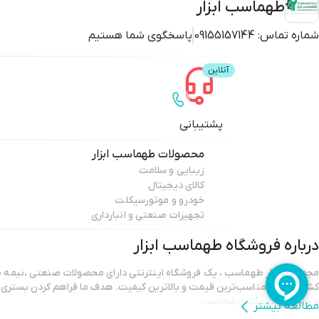
طهماسب ابزار
شماره تماس:
09155157144
پاسخگوی شما هستیم
پشتیبانی
محصولات
طهماسب ابزار
زیبایی و سلامت
کالای دیجیتال
خودرو و موتورسیکلت
تجهیزات صنعتی و انبارداری
درباره فروشگاه
طهماسب ابزار
مجموعه ابزار طهماسب ، یک فروشگاه اینترنتی دارای محصولات صنعتی ،نیمه صن
کشاورزی ، با مناسب‌ترین قیمت و بالاترین کیفیت. هدف ما فراهم کردن بستری 
و جلب رضایت کامل شماست.
مطالعه بیشتر