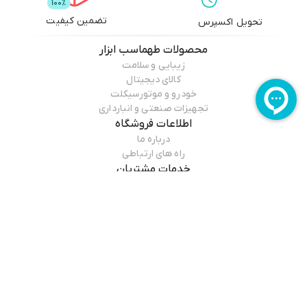
تضمین کیفیت
تحویل اکسپرس
محصولات
طهماسب ابزار
زیبایی و سلامت
کالای دیجیتال
خودرو و موتورسیکلت
تجهیزات صنعتی و انبارداری
اطلاعات فروشگاه
درباره ما
راه های ارتباطی
خدمات مشتریان
قوانین مرجوعی
راهنمای خرید
درباره فروشگاه
طهماسب ابزار
مجموعه ابزار طهماسب ، یک فروشگاه اینترنتی دارای محصولات صنعتی ،نیمه
صنعتی ، خانگی ، کارگاهی و کشاورزی ، با مناسب‌ترین قیمت و بالاترین کیفیت.
هدف ما فراهم کردن بستری مطمئن برای خرید اینترنتی آسان و جلب رضایت
مطالعه بیشتر
کامل شماست.