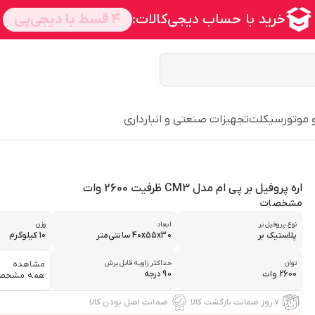
و موتورسیکلت
تجهیزات صنعتی و انبارداری
اره پروفیل بر پی ام مدل CM3 ظرفیت 2600 وات
مشخصات
نوع پروفیل بر
ابعاد
وزن
پلاستیک بر
40x55x30 سانتی‌متر
10 کیلوگرم
توان
حداکثر زاویه قابل برش
مشاهده
2600 وات
90 درجه
همه مشخص
۷ روز ضمانت بازگشت کالا
ضمانت اصل بودن کالا