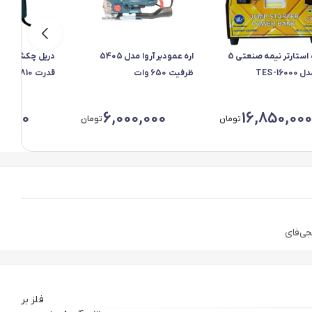
جامپ استارتر نیمه صنعتی 5
اره عمودبر آروا مدل 5405
TES-160
ظرفیت 650 وات
میلیمتر
0,000
6,000,000
16,850,000
تومان
تومان
فلز بر