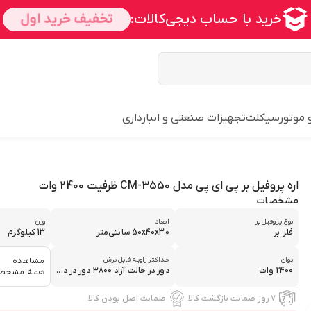
و موتورسیکلت
تجهیزات صنعتی و انبارداری
اره پروفیل بر پی ای پی مدل CM-3550 ظرفیت 2400 وات
مشخصات
نوع پروفیل بر
ابعاد
وزن
فلز بر
50x40x30 سانتی‌متر
13 کیلوگرم
توان
حداکثر زاویه قابل برش
مشاهده
2400 وات
دور در حالت آزاد ۳۸۰۰ دور در د...
همه مشخص
۷ روز ضمانت بازگشت کالا
ضمانت اصل بودن کالا