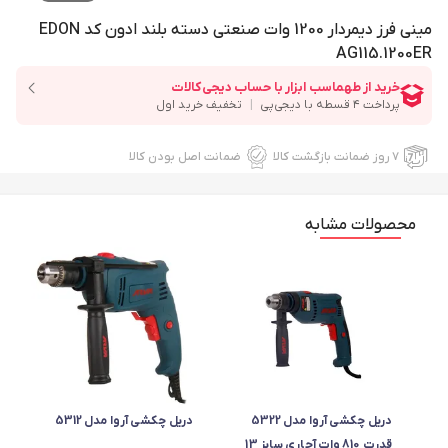
مینی فرز دیمردار 1200 وات صنعتی دسته بلند ادون کد EDON
AG115.1200ER
۷ روز ضمانت بازگشت کالا
ضمانت اصل بودن کالا
محصولات مشابه
دریل چکشی آروا مدل 5322
دریل چکشی آروا مدل 5312
قدرت 810 وات آچاری سایز 13