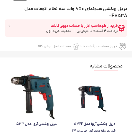
دریل چکشی هیوندای 850 وات سه نظام اتومات مدل
HP853A
۷ روز ضمانت بازگشت کالا
ضمانت اصل بودن کالا
محصولات مشابه
دریل چکشی آروا مدل 5322
دریل چکشی آروا مدل 5312
قدرت 810 وات آچاری سایز 13