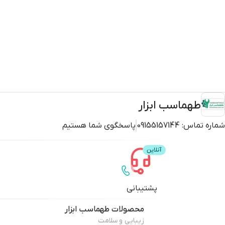
طهماسب ابزار
شماره تماس:
09155157144
پاسخگوی شما هستیم
پشتیبانی
محصولات
طهماسب ابزار
زیبایی و سلامت