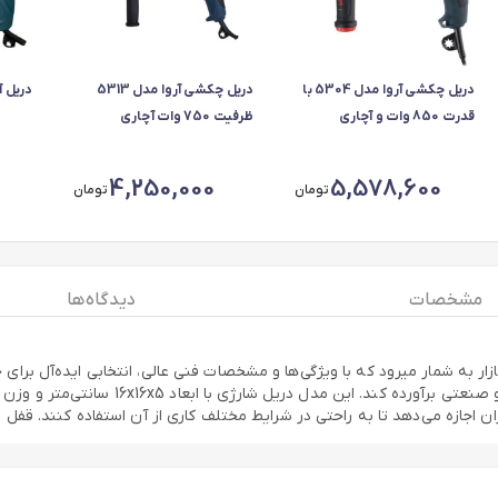
دریل چکشی آروا مدل 5304 با
دریل چکشی آروا مدل 5313
دریل آرو
قدرت 850 وات و آچاری
ظرفیت 750 وات آچاری
4,250,000
5,578,600
تومان
تومان
مشخصات
دیدگاه ها
تا به راحتی در شرایط مختلف کاری از آن استفاده کنند. قفل سوییچ و ولتاژ ورودی 24 ولت از دیگ