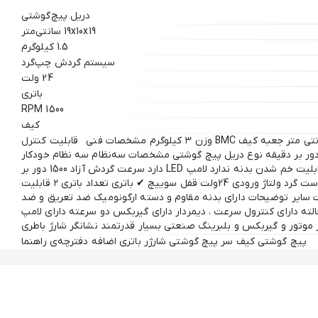
دریل پیچ‌گوشتی
19x10x19 سانتی‌متر
1.5 کیلوگرم
سیستم گردش چپ‌گرد
24 ولت
باتری
1500 RPM
کیف
مشخصات فیزیکی ابعاد ۱۹x۱۹x۵ سانتی متر جعبه کیف BMC وزن ۳ کیلوگرم مشخصات فنی قابلیت کنترل
عت دارد بازه سرعت آزاد ۱۰۰۰-۲۰۰۰ دور بر دقیقه نوع دریل پیچ گوشتی مشخصات سه‌نظام سه نظام خودکار
۱۰ میلیمتری منبع تغذیه باتری قابلیت خم شدن بدنه ندارد لامپ LED دارد سرعت گردش آزاد 1500 دور بر
دقیقه سیستم گردش چپ گرد و راست گرد ولتاژ ورودی 24ولت قفل سوییچ ✔ باتری تعداد باتری ۲ قابلیت
سایر توضیحات دارای بدنه مقاوم و دسته ارگونومیک ضد تعریق و ضد
ش دارای ترکمتر( گشتاور ) ۲۵ حالته دارای کنترول سرعت ، دیمردار دارای گیربکس دو سرعته دارای لامپ
پیچ گوشتی کیف سر پیچ گوشتی شارژر باتری اضافه دفترچه‌ی راهنما