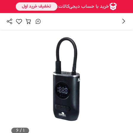
/
/
همه محصولات
ابزار برقی و شارژی
کمپرسور هوا
6
/
1