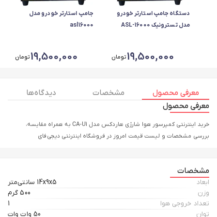
دستگاه جامپ استارتر خودرو
جامپ استارتر خودرو مدل
مدل تسترونیک ASL-16000
asl16000
19,500,000
19,500,000
تومان
تومان
معرفی محصول
مشخصات
دیدگاه ها
معرفی محصول
خرید اینترنتی کمپرسور هوا شارژی هاردکس مدل CA-U1 به همراه مقایسه،
بررسی مشخصات و لیست قیمت امروز در فروشگاه اینترنتی دیجی‌فای
مشخصات
ابعاد
14x9x5 سانتی‌متر
وزن
500 گرم
تعداد خروجی هوا
1
توان
50 وات وات