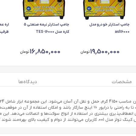
جامپ استارتر خودرو مدل
جامپ استارتر نیمه صنعتی 5
asl16000
کاره مدل TES-16000
ظرفیت 650 
16,850,000
19,500,000
تومان
تومان
مشخصات
دیدگاه ها
ا به راحتی با درایور ½ اینچ سازگار باشد و امکان استفاده از آن در موقعی
 انعطاف‌پذیری بیشتری در استفاده از انواع سوکت‌ها و اتصالات می‌دهد. این م
ط کاری سخت و فشارهای مکانیکی مقاوم است.