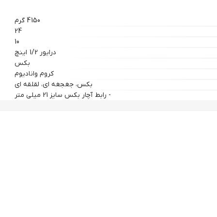
4150 گرم
24
10
درایور 1/2 اینچ
بکس
کروم وانادیوم
بکس، جغجغه ای، لقلقه ای
- رابط آچار بکس سایز 21 میلی متر