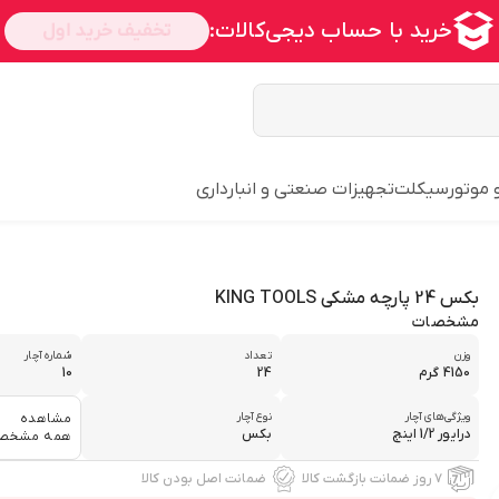
و موتورسیکلت
تجهیزات صنعتی و انبارداری
بکس 24 پارچه مشکی KING TOOLS
مشخصات
وزن
تعداد
شماره آچار
4150 گرم
24
10
ویژگی‌های آچار
نوع آچار
مشاهده
درایور 1/2 اینچ
بکس
همه مشخص
۷ روز ضمانت بازگشت کالا
ضمانت اصل بودن کالا