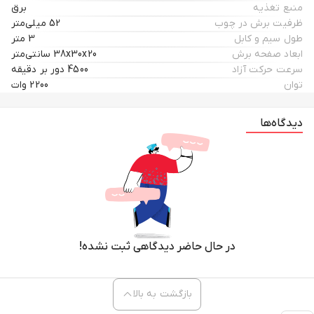
منبع تغذیه
برق
ظرفیت برش در چوب
52 میلی‌متر
طول سیم و کابل
3 متر
ابعاد صفحه برش
38x30x20 سانتی‌متر
سرعت حرکت آزاد
4500 دور بر دقیقه
توان
2200 وات
دیدگاه‌ها
در حال حاضر دیدگاهی ثبت نشده!
بازگشت به بالا