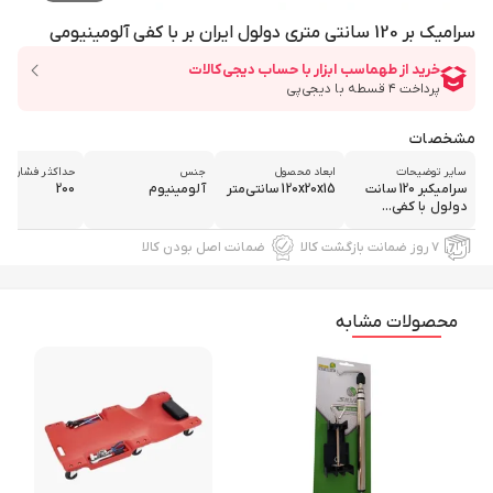
سرامیک بر 120 سانتی متری دولول ایران بر با کفی آلومینیومی
مشخصات
سایر توضیحات
ابعاد محصول
جنس
حداکثر فشار قاب
سرامیکبر 120 سانت
120x20x15 سانتی‌متر
آلومینیوم
200
دولول با کفی...
۷ روز ضمانت بازگشت کالا
ضمانت اصل بودن کالا
محصولات مشابه