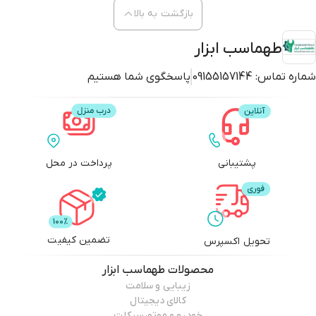
بازگشت به بالا
طهماسب ابزار
شماره تماس:
09155157144
پاسخگوی شما هستیم
پشتیبانی
پرداخت در محل
تضمین کیفیت
تحویل اکسپرس
محصولات
طهماسب ابزار
زیبایی و سلامت
کالای دیجیتال
خودرو و موتورسیکلت