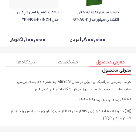
پایه و میله‌ی نگهدارنده فرز
برانکارد تعمیرگاهی تاپکس
انگشتی سیلور مدل GT-AC-2
مدل YP-NO11-40INCH
5,100,000
1,800,000
تومان
تومان
معرفی محصول
مشخصات
دیدگاه ها
معرفی محصول
خرید اینترنتی سرامیک بر ایران بر مدل AI120CM به همراه مقایسه، بررسی
مشخصات و لیست قیمت امروز در فروشگاه اینترنتی دیجی‌فای
****** توجه توجه توجه*********
((((( با توجه به ابعاد و وزن کالا ارسال فقط از طریق باربری ، تیپاکس و یا چاپار
انجام میگیرد)))))