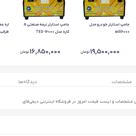
جامپ استارتر خودرو مدل
جامپ استارتر نیمه صنعتی 5
asl16000
کاره مدل TES-16000
ظرفیت 650 
16,850,000
19,500,000
تومان
تومان
مشخصات
دیدگاه ها