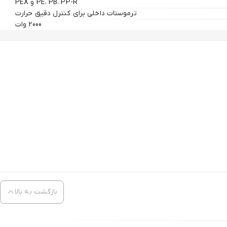
PE، PB، PP-R و PEX
ترموستات داخلی برای کنترل دقیق حرارت
2000 وات
بازگشت به بالا