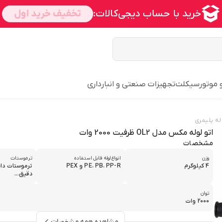
و موتورسیکلت
تجهیزات صنعتی و انبارداری
ه پلیمری
اتو لوله مکس مدل OL2 ظرفیت 2000 وات
مشخصات
وزن
انواع لوله قابل استفاده
ترموستات
4 کیلوگرم
PE، PB، PP-R و PEX
ترموستات داخ
دقیق...
توان
2000 وات
مشاهده همه مشخصات