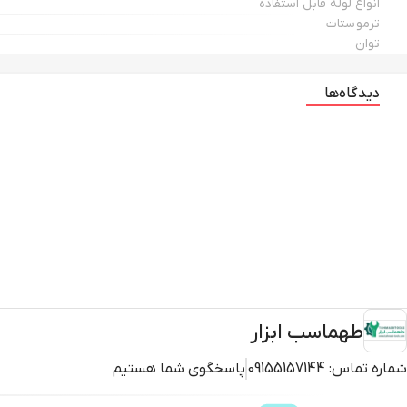
انواع لوله قابل استفاده
ترموستات
توان
دیدگاه‌ها
طهماسب ابزار
شماره تماس:
09155157144
پاسخگوی شما هستیم