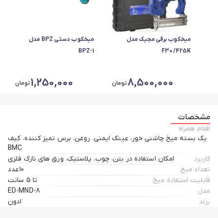
میخکوب برقی مجیک مدل
میخکوب دستی BPZ مدل
BPZ-1
F30/425K
1,250,000
8,500,000
تومان
تومان
مشخصات
اقلام همراه
یک بسته میخ چاشنی خور، عینک ایمنی، روغن، برس تمیز کننده، کیف
BMC
کاربرد
امکان استفاده در بتن، چوب، پلاستیک، ورق های نازک فلزی
تعداد میخ
10عدد
قابلیت استفاده میخ
تا 5 سانت
مدل
ED-MND-8
برند
ادون