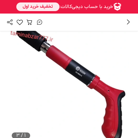
/
/
/
همه محصولات
ابزار غیر برقی
ابزار دستی
میخ کوب
3
/
1