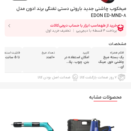
میخکوب چاشنی جدید باروتی دستی تفنگی برند ادون مدل
EDON ED-MND-8
مشخصات
اقلام همراه
کاربرد
تعداد میخ
قابلیت استفاده 
یک بسته میخ
امکان استفاده در
10عدد
تا 5 سانت
چاشنی خور، عینک
بتن، چوب، پلا...
ای...
۷ روز ضمانت بازگشت کالا
ضمانت اصل بودن کالا
محصولات مشابه