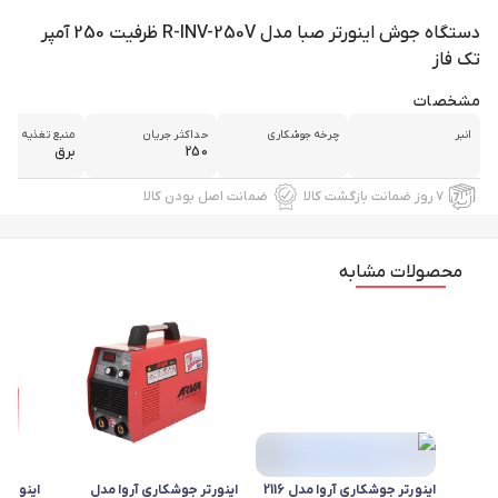
دستگاه جوش اینورتر صبا مدل R-INV-250V ظرفیت 250 آمپر
تک فاز
مشخصات
انبر
چرخه جوشکاری
حداکثر جریان
منبع تغذیه
250
برق
۷ روز ضمانت بازگشت کالا
ضمانت اصل بودن کالا
محصولات مشابه
اینورتر جوشکاری آروا مدل 2116
اینورتر جوشکاری آروا مدل
اینورتر 