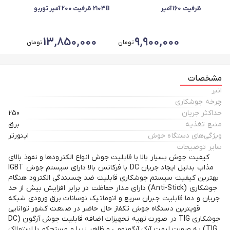
ظرفیت 160 آمپر
2103B ظرفیت 200 آمپر توربو
0
13,850,000
9,900,000
تومان
تومان
مشخصات
انبر
چرخه جوشکاری
حداکثر جریان
250
منبع تغذیه
برق
ویژگی‌های دستگاه جوش
اینورتر
سایر توضیحات
کیفیت جوش بسیار بالا با قابلیت جوش انواع الکترود‌ها و نفوذ بالای
مذاب بدلیل ایجاد جریان DC با فرکانس بالا دارای سیستم جوش IGBT
بهترین کیفیت سیستم جوشکاری قابلیت ضد چسبندگی الکترود هنگام
جوشکاری (Anti-Stick) دارای مدار حفاظت در برابر افزایش بیش از حد
جریان و دما قابلیت جبران سریع و اتوماتیک نوسانات برق ورودی شبکه
قویترین دستگاه جوش تکفاز حال حاضر در صنعت کشور توانایی
جوشکاری TIG در صورت تهیه تجهیزات اضافه قابلیت جوش آرگون (DC
TIG) به صورت لیفت آرک آرگونومی و ظاهر زیبا و مستحکم با استهلاک