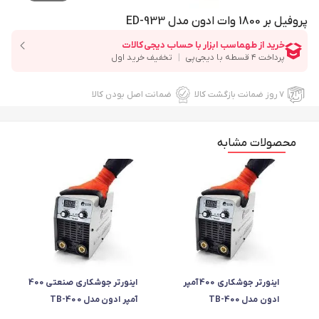
پروفیل بر 1800 وات ادون مدل ED-933
۷ روز ضمانت بازگشت کالا
ضمانت اصل بودن کالا
محصولات مشابه
اینورتر جوشکاری 400 آمپر
اینورتر جوشکاری صنعتی 400
ادون مدل TB-400
آمپر ادون مدل TB-400