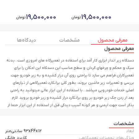
0
19,500,000
19,500,000
تومان
تومان
معرفی محصول
مشخصات
دیدگاه ها
معرفی محصول
دستگاه زیر انداز ابزاری کار آمد برای استفاده در تعمیرگاه های امروزی است ، بدنه
سبک و محکم و چرخهای گردان و سطح مناسب این دستگاه این امکان را برای
تعمیرکاران فراهم می سازد تا براحتی روی آن دراز کشیده و به زیر خودرو جهت
بررسی و تعمیرات زیر ماشین بروند. بطور کلی برانکارد تعمیرگاهی از نیازهای
اصلی خدمات خودرویی میباشد ، با استفاده از این ابزار عالی میتوانید به راحتی
بعد از زدن جک زیر خودرو بر روی برانکارد دراز کشیده و زیر خودرو بروید. لازم
بذکر است جهت ایمنی و هر گونه آسیب دیدگی قبل از استفاده از این ابزار حتما از
خرک های استاندارد و قرار دادن زیر خودرو اطمینان حاصل فرمایید ، در غیر
اینصورت احتمال بروز حوادث غیر مترقبه بصورت جدی تعمیکاران را تهدید می
مشخصات
کند.
ابعاد
93x44x12 سانتی‌متر
ویژگی‌های تجهیزات تعمیرگاهی
کاربرد خانگی