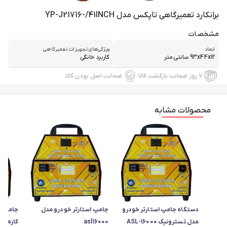
برانکارد تعمیرگاهی تاپکس مدل YP-J21716-/41INCH
مشخصات
ابعاد
ویژگی‌های تجهیزات تعمیرگاهی
93x44x12 سانتی‌متر
کاربرد خانگی
۷ روز ضمانت بازگشت کالا
ضمانت اصل بودن کالا
محصولات مشابه
دستگاه جامپ استارتر خودرو
جامپ استارتر خودرو مدل
مدل تسترونیک ASL-16000
asl16000
کاره مدل 16000