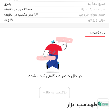
منبع تغذیه
باتری
سرعت حرکت آزاد
31000 دور در دقیقه
حجم هوای خروجی
۱.۷ متر مکعب در دقیقه
توان ورودی
20 وات
دیدگاه‌ها
در حال حاضر دیدگاهی ثبت نشده!
بازگشت به بالا
طهماسب ابزار