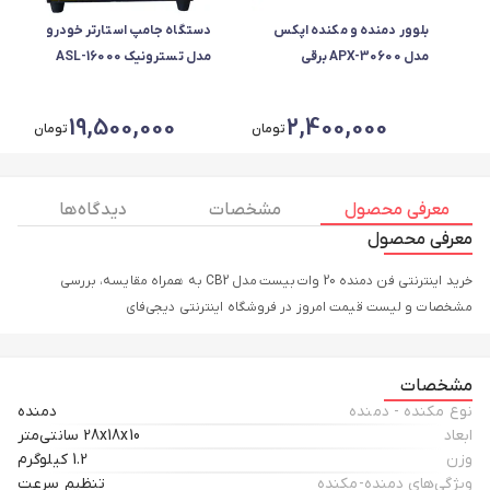
بلوور دمنده و مکنده اپکس
دستگاه جامپ استارتر خودرو
مدل APX-30600 برقی
مدل تسترونیک ASL-16000
19,500,000
2,400,000
تومان
تومان
معرفی محصول
مشخصات
دیدگاه ها
معرفی محصول
خرید اینترنتی فن دمنده 20 وات بیست مدل CB2 به همراه مقایسه، بررسی
مشخصات و لیست قیمت امروز در فروشگاه اینترنتی دیجی‌فای
مشخصات
نوع مکنده - دمنده
دمنده
ابعاد
28x18x10 سانتی‌متر
وزن
1.2 کیلوگرم
ویژگی‌های دمنده-مکنده
تنظیم سرعت