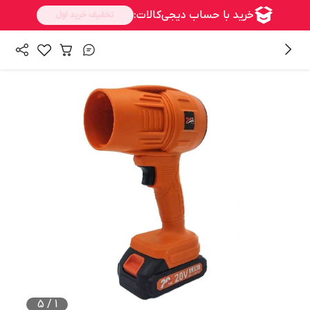
/
/
/
همه محصولات
ابزار برقی و شارژی
ابزار دمش و مکش
مکنده - دمنده
5
/
1