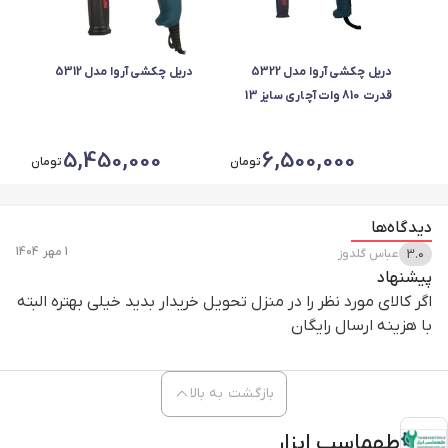
دریل چکشی آروا مدل 5322
دریل چکشی آروا مدل 5312
قدرت 810 وات آچاری سایز 13
میلیمتر
5,450,000
6,500,000
تومان
تومان
دیدگاه‌ها
1 مهر 1404
عباس
گلدوز
3.0
پیشنهاد
اگر کالای مورد نظر را در منزل تحویل خریدار بدید خیلی بهتره البته
با هزینه ارسال رایگان
بازگشت به بالا
طهماسب ابزار