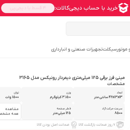
و موتورسیکلت
تجهیزات صنعتی و انبارداری
مینی فرز برقی 125 میلی‌متری دیمردار رونیکس مدل 3165
مشخصات
ابعاد
وزن
توان
42x13x13 سانتی‌متر
3.150 کیلوگرم
1500 وات
سرعت حرکت آزاد
قطر صفحه
مشاهده
8500
125 میلی‌متر
همه مشخص
۷ روز ضمانت بازگشت کالا
ضمانت اصل بودن کالا