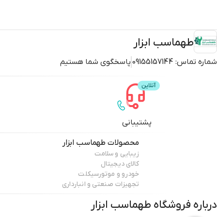
طهماسب ابزار
شماره تماس:
09155157144
پاسخگوی شما هستیم
پشتیبانی
محصولات
طهماسب ابزار
زیبایی و سلامت
کالای دیجیتال
خودرو و موتورسیکلت
تجهیزات صنعتی و انبارداری
درباره فروشگاه
طهماسب ابزار