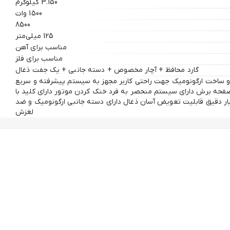
3.150 کیلوگرم
1500 وات
8500
125 میلی‌متر
مناسب برای آهن
مناسب برای فلز
گارد محافظ + آچار مخصوص + دسته جانبی + یک جفت ذغال
ی و ساخت ارگونومیک جهت راحتی کاربر مجهز به سیستم پیشرفته و سریع
 برش دارای سیستم منحصر به فرد خنک کردن موتور دارای کلید با
ار دقیق قابلیت تعویض آسان ذغال دارای دسته جانبی ارگونومیک و ضد
لغزش