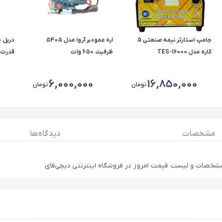
جامپ استارتر نیمه صنعتی 5
اره عمودبر آروا مدل 5405
کاره مدل TES-16000
ظرفیت 650 وات
میلیمت
6,000,000
16,850,000
تومان
تومان
مشخصات
دیدگاه ها